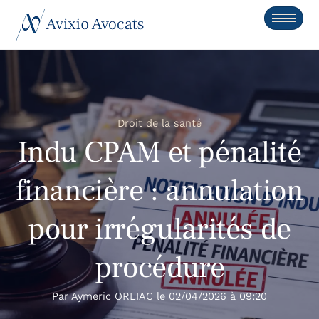
Droit de la santé
Indu CPAM et pénalité
financière : annulation
pour irrégularités de
procédure
Par
Aymeric ORLIAC
le
02/04/2026
à
09:20