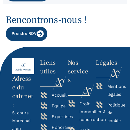
Rencontrons-nous !
Prendre RDV
Liens
Nos
Légales
utiles
service
Adress
s
e du
Mentions
légales
cabinet
Accueil
:
Droit
Politique
Equipe
immobilier &
5, cours
de
Expertises
construction
Maréchal
cookie
Honoraires
Juin