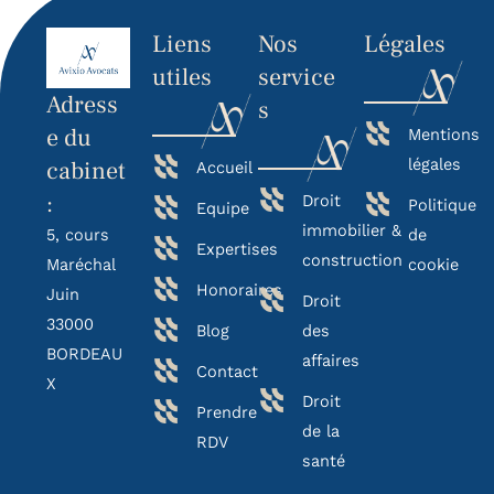
Liens
Nos
Légales
utiles
service
Adress
s
e du
Mentions
légales
cabinet
Accueil
:
Droit
Politique
Equipe
immobilier &
5, cours
de
Expertises
construction
Maréchal
cookie
Honoraires
Juin
Droit
33000
Blog
des
BORDEAU
affaires
Contact
X
Droit
Prendre
de la
RDV
santé