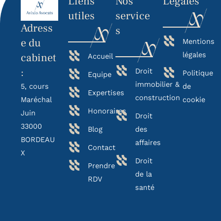
Liens
Nos
Légales
utiles
service
Adress
s
e du
Mentions
légales
cabinet
Accueil
:
Droit
Politique
Equipe
immobilier &
5, cours
de
Expertises
construction
Maréchal
cookie
Honoraires
Juin
Droit
33000
Blog
des
BORDEAU
affaires
Contact
X
Droit
Prendre
de la
RDV
santé