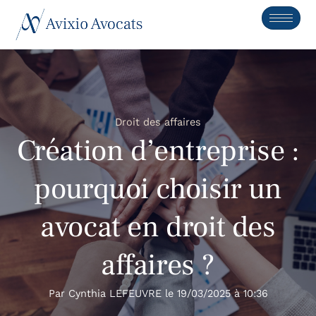
Droit des affaires
Création d’entreprise :
pourquoi choisir un
avocat en droit des
affaires ?
Par
Cynthia LEFEUVRE
le
19/03/2025
à
10:36