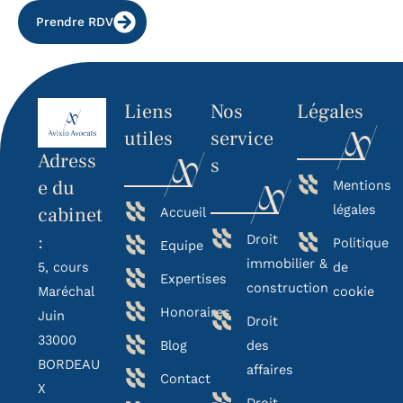
Prendre RDV
Liens
Nos
Légales
utiles
service
Adress
s
e du
Mentions
légales
cabinet
Accueil
:
Droit
Politique
Equipe
immobilier &
5, cours
de
Expertises
construction
Maréchal
cookie
Honoraires
Juin
Droit
33000
Blog
des
BORDEAU
affaires
Contact
X